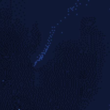
体育赛事
集成全球赛事如英超、NBA、网球大满贯等内
容，支持实时直播与赛前资讯推送，适配所有主
流设备。