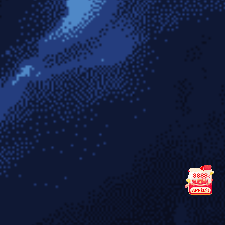
）即可完成注册。建议您开启双重验证功能，以提升
App。无论使用何种设备，均可享受高清赛事直播与实时数
在传输与存储过程中的安全。bet官方版网站登录入口-