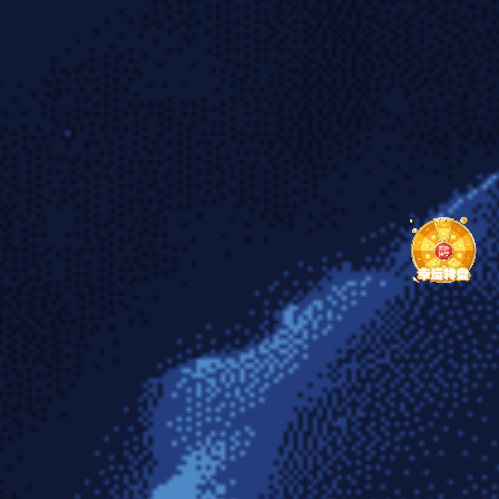
采访、球星特辑、战术分析等多元内容，打造沉浸
包括账户管理、平台
标准，所有内容与服务均通过安全审核，确保合法性与