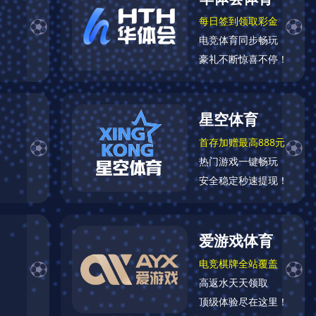
精神与数字技术的热爱，早期平台聚焦于赛事数据与直播服
智能提醒功能，赢得众多球迷的信任。
bet(中国)需求增长，平台陆续上线直播回放、数据分
持APP与网页双端操作，带来更快更稳的观赛体验。