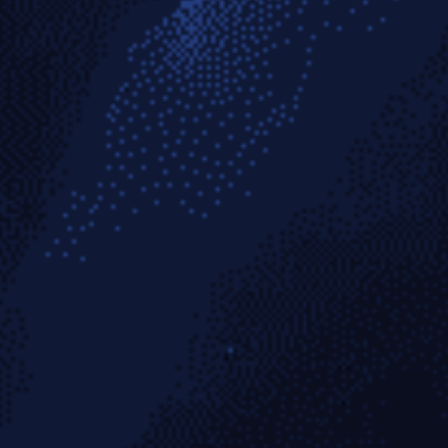
 客服支持时间？
服全年 24 小时在线，支持中文、英文与马来语多语言服务。无论
即时响应。
 观看直播是否收费？
供免费赛事直播服务，部分高峰赛事可能需完成账号登录方可观看。b
便捷高效的观赛环境。