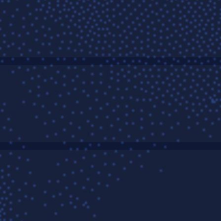
01. 初创定位
务平台，致力
到高清直播、
bet网站入口起源于对体育
能化、低延
务，并率先实现多赛程同步与
体验的专注与
02. 服务升级
随着bet官方版网站登录入口-
析、比分预测等功能，同时支